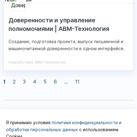
Доверенности и управление
полномочиями | АВМ-Технология
Создание, подготовка проекта, выпуск письменной и
машиночитаемой доверенности в одном интерфейсе.
Разработано АВМ-Технология
1
2
3
4
5
6
...
11
elma365.com
inbox@elma365.com
Я принимаю условия
политики конфиденциальности и
Информация на сайте предназначена для
обработки персональных данных
с использованием
юридических лиц и не является
информацией,
Cookies.