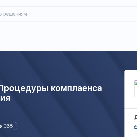
 Процедуры комплаенса
гия
я 365