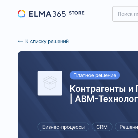
К списку решений
Платное решение
Контрагенты и
| АВМ-Техноло
Бизнес-процессы
CRM
Решени