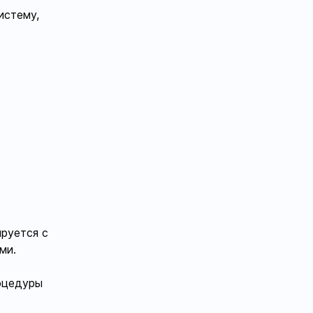
истему,
руется с
ми.
оцедуры