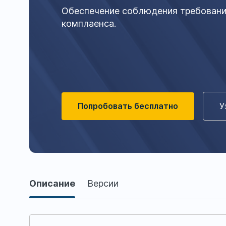
Обеспечение соблюдения требований
комплаенса.
Попробовать бесплатно
У
Описание
Описание
Версии