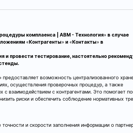
роцедуры комплаенса | АВМ - Технология
»
в случае
риложениям
«
Контрагенты
»
и
«
Контакты
»
в
я и провести тестирование, настоятельно рекомен
стенды.
» предоставляет возможность централизованного хран
иях, осуществления проверочных процедур, а также
х с взаимодействием с контрагентами. Это помогает п
низить риски и обеспечить соблюдение нормативных тре
 точности и скорости заполнения информации о партне