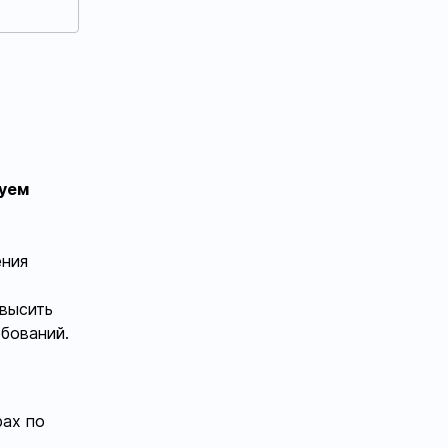
дуем
ения
овысить
бований.
рах по