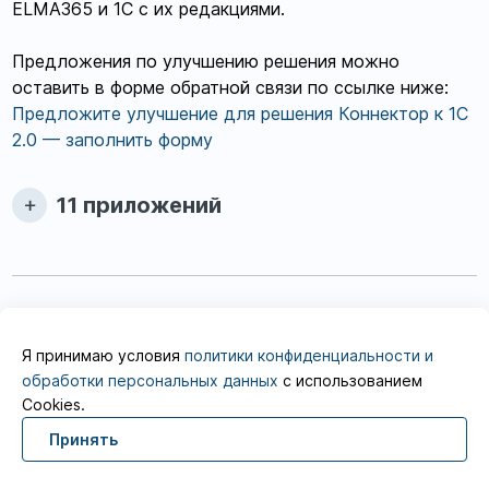
ELMA365 и 1С с их редакциями.
Предложения по улучшению решения можно
оставить в форме обратной связи по ссылке ниже:
Предложите улучшение для решения Коннектор к 1С
2.0 — заполнить форму
11 приложений
elma365.com
inbox@elma365.com
Я принимаю условия
политики конфиденциальности и
Информация на сайте предназначена для
обработки персональных данных
с использованием
юридических лиц и не является
информацией,
Cookies.
предназначенной для публичного ознакомления
потребителей.
Принять
© 2026 ELMA365 Store