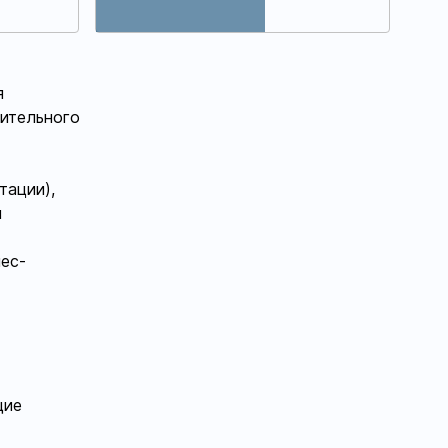
я
нительного
тации),
и
нес-
щие