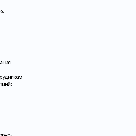
е.
чания
трудникам
пций:
орно-