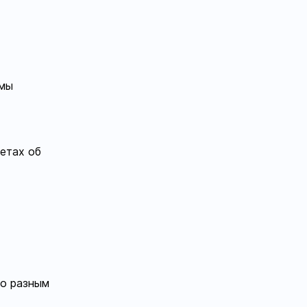
ммы
етах об
по разным